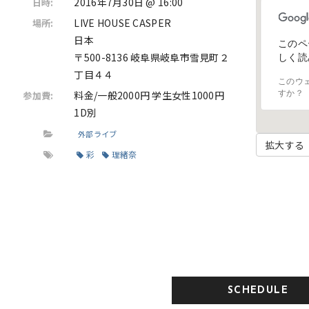
2016年7月30日 @ 16:00
日時:
LIVE HOUSE CASPER
場所:
日本
このペ
〒500-8136 岐阜県岐阜市雪見町２
しく読
丁目４４
このウ
料金/一般2000円 学生女性1000円
すか？
参加費:
1D別
外部ライブ
拡大する
彩
理緒奈
SCHEDULE