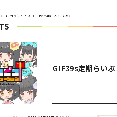
ント
外部ライブ
GIF39s定期らいぶ（岐阜）
TS
GIF39s定期らい