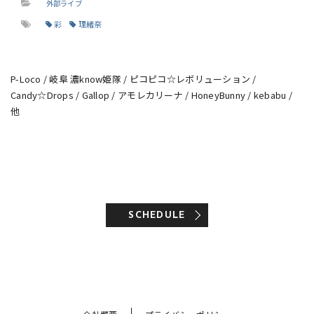
外部ライブ
彩
理緒奈
P-Loco / 岐阜 濃know姫隊 / ピコピコ☆レボリューション /
Candy☆Drops / Gallop / アモレカリーナ / HoneyBunny / kebabu /
他
SCHEDULE