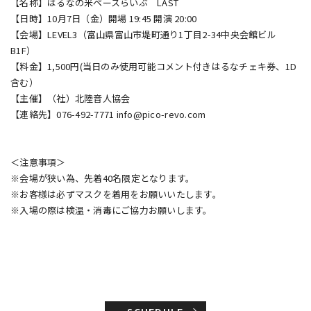
【名称】はるなの米ペースらいぶ LAST
【日時】10月7日（金）開場 19:45 開演 20:00
【会場】LEVEL3（富山県富山市堤町通り1丁目2-34中央会館ビル
B1F）
【料金】1,500円(当日のみ使用可能コメント付きはるなチェキ券、1D
含む）
【主催】（社）北陸音人協会
【連絡先】076-492-7771 info@pico-revo.com
＜注意事項＞
※会場が狭い為、先着40名限定となります。
※お客様は必ずマスクを着用をお願いいたします。
※入場の際は検温・消毒にご協力お願いします。