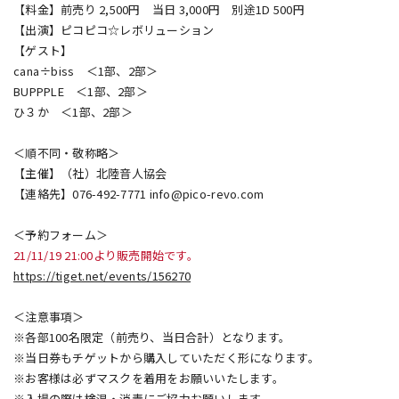
【料金】前売り 2,500円 当日 3,000円 別途1D 500円
【出演】ピコピコ☆レボリューション
【ゲスト】
cana÷biss ＜1部、2部＞
BUPPPLE ＜1部、2部＞
ひ３か ＜1部、2部＞
＜順不同・敬称略＞
【主催】（社）北陸音人協会
【連絡先】076-492-7771 info@pico-revo.com
＜予約フォーム＞
21/11/19 21:00より販売開始です。
https://tiget.net/events/156270
＜注意事項＞
※各部100名限定（前売り、当日合計）となります。
※当日券もチゲットから購入していただく形になります。
※お客様は必ずマスクを着用をお願いいたします。
※入場の際は検温・消毒にご協力お願いします。