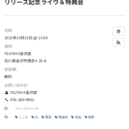
リリース記念ライヴ＆特典会
日時:
2021年10月10日 @ 13:00
場所:
TSUTAYA金沢店
石川県金沢市西念4-25-8
参加費:
無料
お問い合わせ:
TSUTAYA金沢店
076-260-9602
リリースイベント
こころ
彩
理留
理緒奈
琉加
陽那