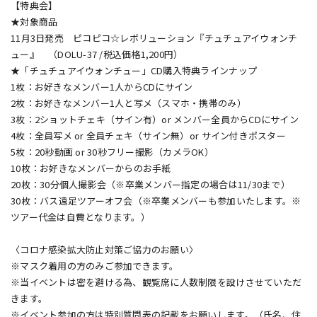
【特典会】
★対象商品
11月3日発売 ピコピコ☆レボリューション『チュチュアイウォンチ
ュー』 （DOLU-37 /税込価格1,200円）
★「チュチュアイウォンチュー」CD購入特典ラインナップ
1枚：お好きなメンバー1人からCDにサイン
2枚：お好きなメンバー1人と写メ（スマホ・携帯のみ）
3枚：2ショットチェキ（サイン有）or メンバー全員からCDにサイン
4枚：全員写メ or 全員チェキ（サイン無）or サイン付きポスター
5枚：20秒動画 or 30秒フリー撮影（カメラOK）
10枚：お好きなメンバーからのお手紙
20枚：30分個人撮影会（※卒業メンバー指定の場合は11/30まで）
30枚：バス遠足ツアーオフ会（※卒業メンバーも参加いたします。※
ツアー代金は自費となります。）
〈コロナ感染拡大防止対策ご協力のお願い〉
※マスク着用の方のみご参加できます。
※当イベントは密を避ける為、観覧席に人数制限を設けさせていただ
きます。
※イベント参加の方は特別質問表の記載をお願いします。（氏名、住