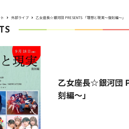
ント
外部ライブ
乙女座長☆銀河団 PRESENTS 「理想と現実〜復刻編〜」
TS
乙女座長☆銀河団 P
刻編〜」