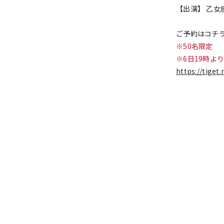
【出演】 乙女座長
ご予約はコチ
※50名限定
※6日19時よ
https://tiget