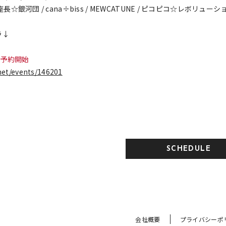
☆銀河団 / cana÷biss / MEWCATUNE / ピコピコ☆レボリューシ
ラ↓
り予約開始
.net/events/146201
SCHEDULE
会社概要
プライバシーポ