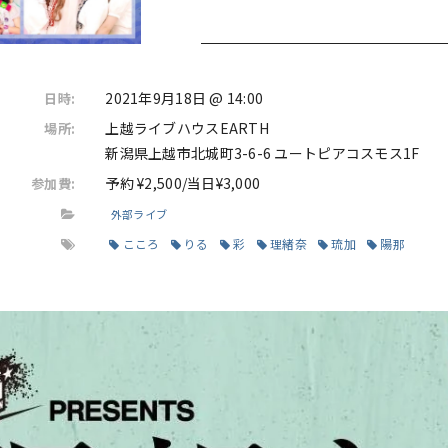
2021年9月18日 @ 14:00
日時:
上越ライブハウスEARTH
場所:
新潟県上越市北城町3-6-6 ユートピアコスモス1F
予約 ¥2,500/当日¥3,000
参加費:
外部ライブ
こころ
りる
彩
理緒奈
琉加
陽那