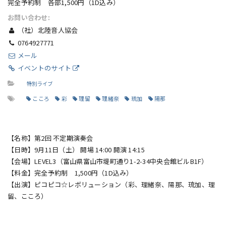
完全予約制 各部1,500円（1D込み）
お問い合わせ:
（社）北陸音人協会
0764927771
メール
イベントのサイト
特別ライブ
こころ
彩
理留
理緒奈
琉加
陽那
【名称】第2回 不定期演奏会
【日時】9月11日（土） 開場 14:00 開演 14:15
【会場】LEVEL3（富山県富山市堤町通り1-2-34中央会館ビルB1F）
【料金】完全予約制 1,500円（1D込み）
【出演】ピコピコ☆レボリューション（彩、理緒奈、陽那、琉加、理
留、こころ）