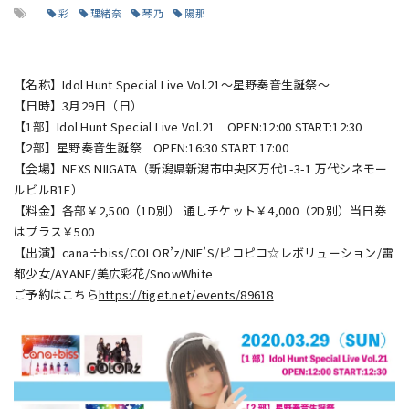
彩
理緒奈
琴乃
陽那
【名称】Idol Hunt Special Live Vol.21～星野奏音生誕祭～
【日時】3月29日（日）
【1部】Idol Hunt Special Live Vol.21 OPEN:12:00 START:12:30
【2部】星野奏音生誕祭 OPEN:16:30 START:17:00
【会場】NEXS NIIGATA（新潟県新潟市中央区万代1-3-1 万代シネモー
ルビルB1F）
【料金】各部￥2,500（1D別） 通しチケット￥4,000（2D別）当日券
はプラス￥500
【出演】cana÷biss/COLOR’z/NIE’S/ピコピコ☆レボリューション/雷
都少女/AYANE/美広彩花/SnowWhite
ご予約はこちら
https://tiget.net/events/89618