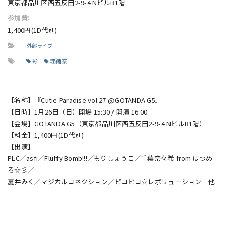
東京都品川区西五反田2-9-4 NビルB1階
参加費:
1,400円(1D代別)
外部ライブ
彩
理緒奈
【名称】『Cutie Paradise vol.27 @GOTANDA G5』
【日時】1月26日（日）開場 15:30 / 開演 16:00
【会場】GOTANDA G5（東京都品川区西五反田2-9-4 NビルB1階）
【料金】1,400円(1D代別)
【出演】
PLC／asfi／Fluffy Bomb!!!／もりしょうこ／千葉奈々希 from はつめ
ろ☆彡／
夏井みく／マジカルコネクション／ピコピコ☆レボリューション 他