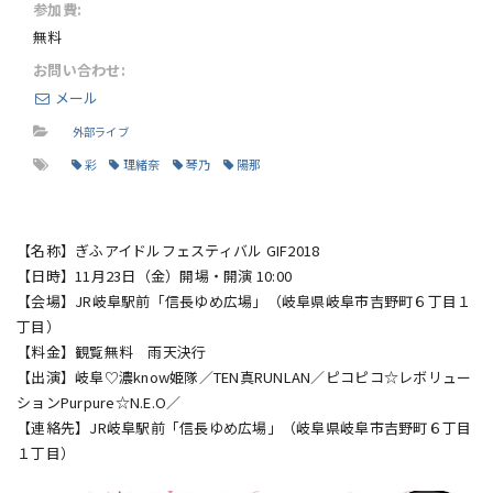
参加費:
無料
お問い合わせ:
メール
外部ライブ
彩
理緒奈
琴乃
陽那
【名称】ぎふアイドルフェスティバル GIF2018
【日時】11月23日（金）開場・開演 10:00
【会場】JR岐阜駅前「信長ゆめ広場」（岐阜県岐阜市吉野町６丁目１
丁目）
【料金】観覧無料 雨天決行
【出演】岐阜♡濃know姫隊／TEN真RUNLAN／ピコピコ☆レボリュー
ションPurpure☆N.E.O／
【連絡先】JR岐阜駅前「信長ゆめ広場」（岐阜県岐阜市吉野町６丁目
１丁目）