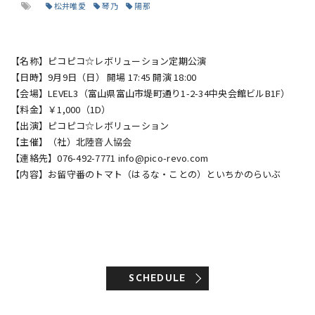
松井唯愛
琴乃
陽那
【名称】ピコピコ☆レボリューション定期公演
【日時】9月9日（日） 開場 17:45 開演 18:00
【会場】LEVEL3（富山県富山市堤町通り1-2-34中央会館ビルB1F）
【料金】￥1,000（1D）
【出演】ピコピコ☆レボリューション
【主催】（社）北陸音人協会
【連絡先】076-492-7771 info@pico-revo.com
【内容】お留守番のトマト（はるな・ことの）といちかのらいぶ
SCHEDULE