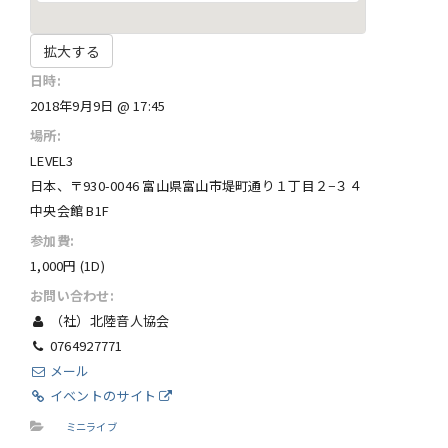
拡大する
日時:
2018年9月9日 @ 17:45
場所:
LEVEL3
日本、〒930-0046 富山県富山市堤町通り１丁目２−３４
中央会館 B1F
参加費:
1,000円 (1D​)
お問い合わせ:
（社）北陸音人協会
0764927771
メール
イベントのサイト
ミニライブ