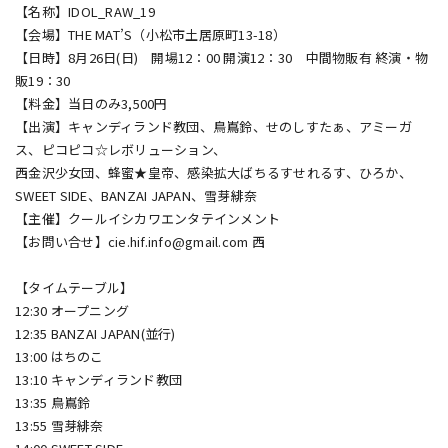
【名称】IDOL_RAW_19
【会場】THE MAT’S（小松市土居原町13-18）
【日時】8月26日(日) 開場12：00 開演12：30 中間物販有 終演・物
販19：30
【料金】当日のみ3,500円
【出演】キャンディランド教団、鳥嶌鈴、せのしすたぁ、アミーガ
ス、ピコピコ☆レボリューション、
西金沢少女団、蜂蜜★皇帝、感染拡大ばちるすせれるす、ひろか、
SWEET SIDE、BANZAI JAPAN、雪芽緋奈
【主催】クールイシカワエンタテインメント
【お問い合せ】cie.hif.info@gmail.com 西
【タイムテーブル】
12:30 オープニング
12:35 BANZAI JAPAN(並行)
13:00 はちのこ
13:10 キャンディランド教団
13:35 鳥嶌鈴
13:55 雪芽緋奈