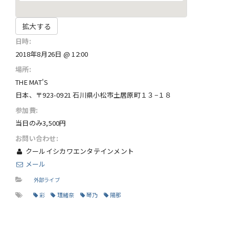
拡大する
日時:
2018年8月26日 @ 12:00
場所:
THE MAT'S
日本、〒923-0921 石川県小松市土居原町１３−１８
参加費:
当日のみ3,500円
お問い合わせ:
クールイシカワエンタテインメント
メール
外部ライブ
彩
理緒奈
琴乃
陽那