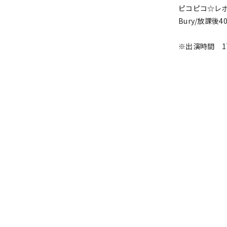
ピコピコ☆レボ
Bury/放課後4
※出演時間 17: