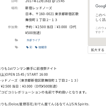
2017年12月16日 @ 15:45
日時:
新宿レッドノーズ
場所:
日本、〒160-0021 東京都新宿区歌
このペ
舞伎町１丁目２−１３
しく読
予約：¥2.500 当日：¥3.000（D代
参加費:
このウ
¥500別途）
すか？
外部ライブ
彩
理緒奈
拡大する
りも1stワンマン勝手に前夜祭ナイト
)OPEN 15:45 / START 16:00
レッドノーズ（東京都新宿区歌舞伎町１丁目２−１３）
.500 当日：¥3.000（D代¥500別途）
ピコピコ☆レボリューションの名前で予約扱いとなります。
/Dolce/星野百花/おでん屋てん(るなてん)/S.N.Spirits.