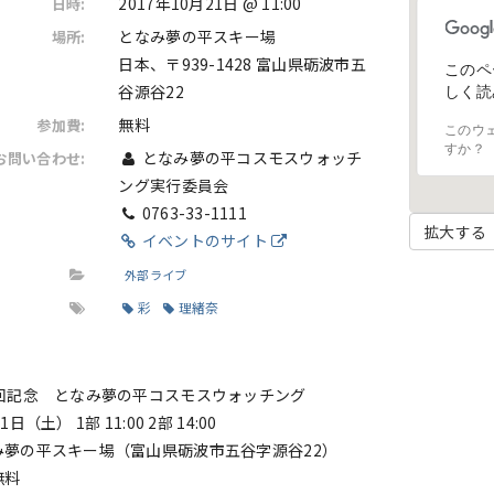
2017年10月21日 @ 11:00
日時:
となみ夢の平スキー場
場所:
日本、〒939-1428 富山県砺波市五
このペ
谷源谷22
しく読
無料
参加費:
このウ
すか？
となみ夢の平コスモスウォッチ
お問い合わせ:
ング実行委員会
0763-33-1111
拡大する
イベントのサイト
外部ライブ
彩
理緒奈
0回記念 となみ夢の平コスモスウォッチング
（土） 1部 11:00 2部 14:00
み夢の平スキー場（富山県砺波市五谷字源谷22）
無料