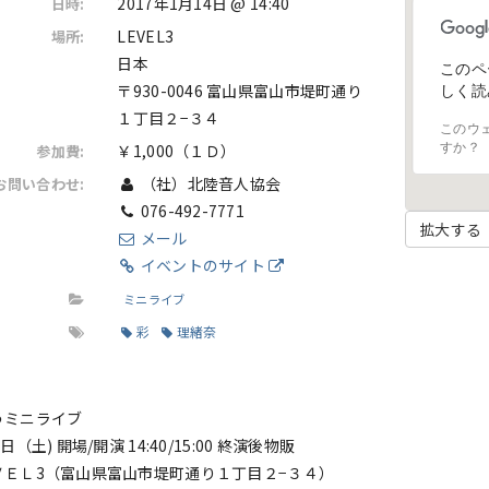
2017年1月14日 @ 14:40
日時:
LEVEL3
場所:
日本
このペ
〒930-0046 富山県富山市堤町通り
しく読
１丁目２−３４
このウ
￥1,000（１Ｄ）
すか？
参加費:
（社）北陸音人協会
お問い合わせ:
076-492-7771
拡大する
メール
イベントのサイト
ミニライブ
彩
理緒奈
うミニライブ
（土) 開場/開演 14:40/15:00 終演後物販
ＶＥＬ3（富山県富山市堤町通り１丁目２−３４）