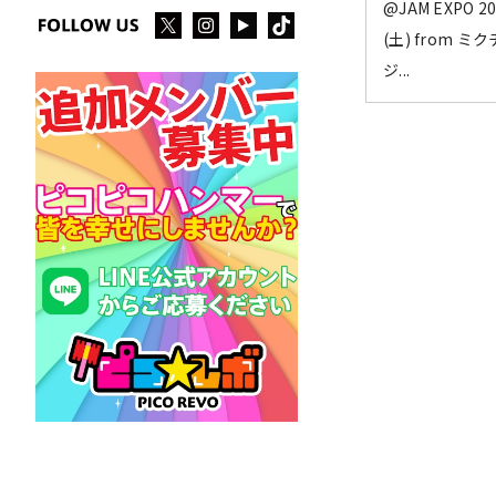
@JAM EXPO 2
(土) from 
ジ...