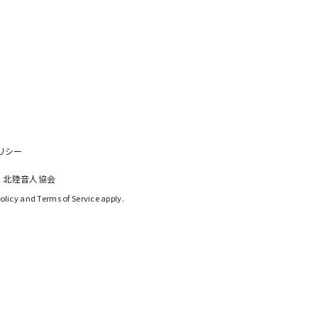
リシー
 北陸音人協会
olicy
 and 
Terms of Service
 apply.